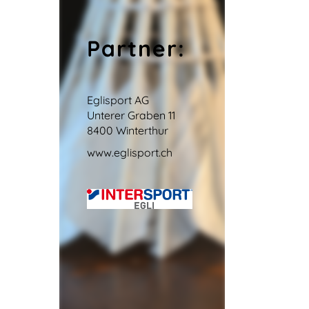
Partner:
Eglisport AG
Unterer Graben 11
8400 Winterthur
www.eglisport.ch